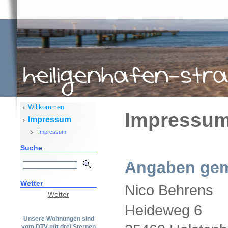
Willkommen
Impressu
Impressum
Impressum
Suche
Angaben gem
Wetter
Nico Behrens
Wetter
Heideweg 6
Unsere Wohnungen sind
vom DTV mit drei Sternen