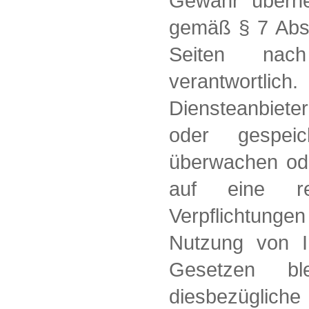
Gewähr überne
gemäß § 7 Abs.
Seiten nac
verantwortlich
Diensteanbieter 
oder gespeic
überwachen od
auf eine rec
Verpflichtunge
Nutzung von I
Gesetzen bl
diesbezüglich